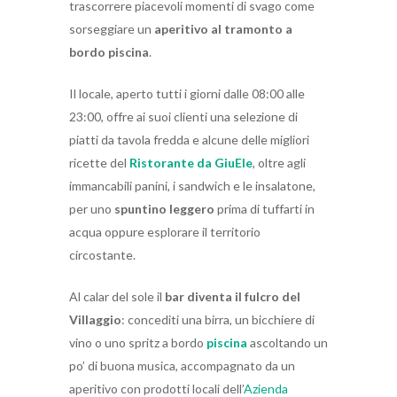
trascorrere piacevoli momenti di svago come
sorseggiare un
aperitivo al tramonto a
bordo piscina
.
Il locale, aperto tutti i giorni dalle 08:00 alle
23:00, offre ai suoi clienti una selezione di
piatti da tavola fredda e alcune delle migliori
ricette del
Ristorante da GiuEle
, oltre agli
immancabili panini, i sandwich e le insalatone,
per uno
spuntino leggero
prima di tuffarti in
acqua oppure esplorare il territorio
circostante.
Al calar del sole il
bar diventa il fulcro del
Villaggio
: concediti una birra, un bicchiere di
vino o uno spritz a bordo
piscina
ascoltando un
po’ di buona musica, accompagnato da un
aperitivo con prodotti locali dell’
Azienda