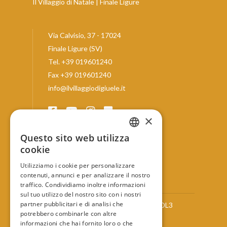
Il Villaggio di Natale | Finale Ligure
Via Calvisio, 37 - 17024
Finale Ligure (SV)
Tel.
+39 019601240
Fax +39 019601240
info@ilvillaggiodigiuele.it
×
Questo sito web utilizza
ITALIAN
cookie
Privacy & Cookies
ENGLISH
Utilizziamo i cookie per personalizzare
Informazioni aziendali
contenuti, annunci e per analizzare il nostro
Contatti
FRENCH
traffico. Condividiamo inoltre informazioni
sul tuo utilizzo del nostro sito con i nostri
GERMAN
partner pubblicitari e di analisi che
CODICE CIN:
IT009029A157WSQDL3
potrebbero combinarle con altre
CODICE CITR:
009029-RT-0007
informazioni che hai fornito loro o che